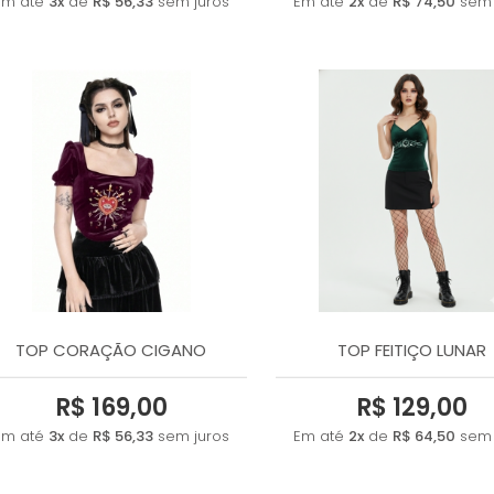
Em até
3x
de
R$ 56,33
sem juros
Em até
2x
de
R$ 74,50
sem 
TOP CORAÇÃO CIGANO
TOP FEITIÇO LUNAR
R$ 169,00
R$ 129,00
Em até
3x
de
R$ 56,33
sem juros
Em até
2x
de
R$ 64,50
sem 