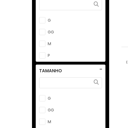
G
GG
M
P
TAMANHO
G
GG
M