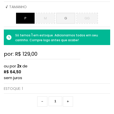
√
TAMANHO
P
M
G
GG
1
Só temos
em estoque. Adicionamos todos em seu
carrinho. Compre logo antes que acabe!
por: R$
129,00
ou por
2x
de
R$
64,50
sem juros
ESTOQUE:
1
-
+