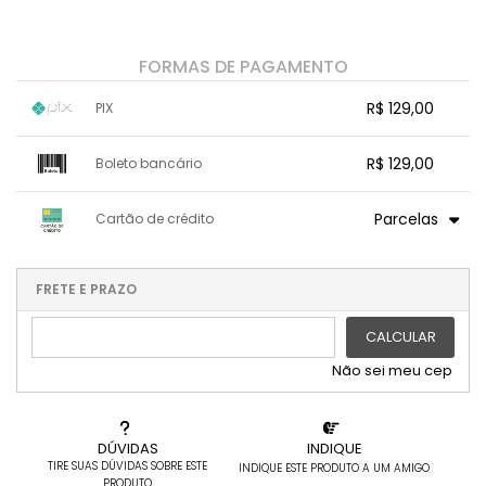
FORMAS DE PAGAMENTO
R$ 129,00
PIX
1x sem juros de R$ 129,00
.
.
.
.
R$ 129,00
Boleto bancário
.
.
.
.
.
.
.
x sem juros de R$ 0,00
.
.
.
.
Parcelas
Cartão de crédito
.
.
.
.
.
.
.
1x sem juros de R$ 129,00
.
.
.
.
.
.
2x sem juros de R$ 64,50
.
.
FRETE E PRAZO
.
.
CALCULAR
Não sei meu cep
DÚVIDAS
INDIQUE
TIRE SUAS DÚVIDAS SOBRE ESTE
INDIQUE ESTE PRODUTO A UM AMIGO
PRODUTO