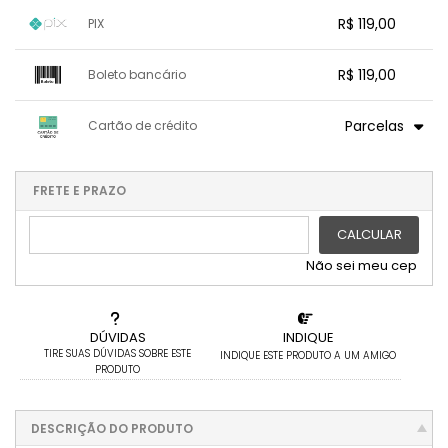
R$ 119,00
PIX
1x sem juros de R$ 119,00
.
.
.
.
R$ 119,00
Boleto bancário
.
.
.
.
.
.
.
x sem juros de R$ 0,00
.
.
.
.
Parcelas
Cartão de crédito
.
.
.
.
.
.
.
1x sem juros de R$ 119,00
.
.
.
.
.
.
2x sem juros de R$ 59,50
.
.
FRETE E PRAZO
.
.
CALCULAR
Não sei meu cep
DÚVIDAS
INDIQUE
TIRE SUAS DÚVIDAS SOBRE ESTE
INDIQUE ESTE PRODUTO A UM AMIGO
PRODUTO
DESCRIÇÃO DO PRODUTO