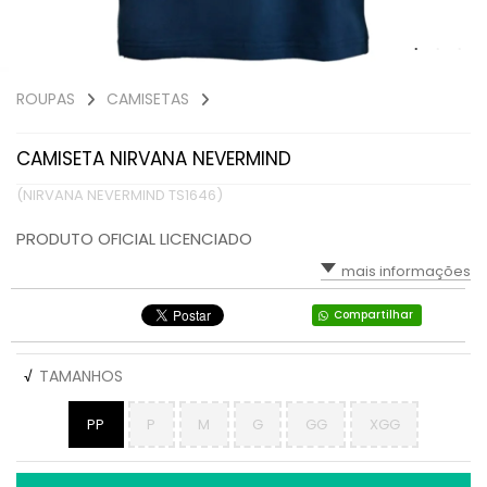
ROUPAS
CAMISETAS
CAMISETA NIRVANA NEVERMIND
(NIRVANA NEVERMIND TS1646)
PRODUTO OFICIAL LICENCIADO
mais informações
Compartilhar
√
TAMANHOS
PP
P
M
G
GG
XGG