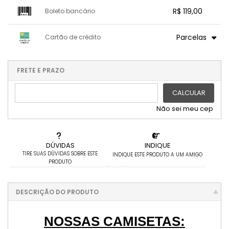
1x sem juros de R$ 119,00
.
.
.
.
R$ 119,00
Boleto bancário
.
.
.
.
.
.
.
x sem juros de R$ 0,00
.
.
.
.
Parcelas
Cartão de crédito
.
.
.
.
.
.
.
1x sem juros de R$ 119,00
.
.
.
.
.
.
2x sem juros de R$ 59,50
.
.
FRETE E PRAZO
.
.
CALCULAR
Não sei meu cep
DÚVIDAS
INDIQUE
TIRE SUAS DÚVIDAS SOBRE ESTE
INDIQUE ESTE PRODUTO A UM AMIGO
PRODUTO
DESCRIÇÃO DO PRODUTO
NOSSAS CAMISETAS: