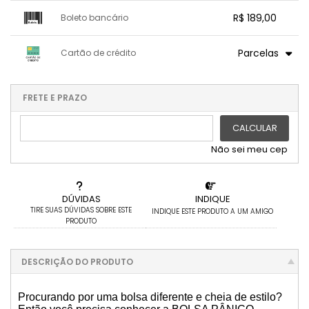
1x sem juros de R$ 189,00
.
.
.
.
R$ 189,00
Boleto bancário
.
.
.
.
.
.
.
x sem juros de R$ 0,00
.
.
.
.
Parcelas
Cartão de crédito
.
.
.
.
.
.
.
1x sem juros de R$ 189,00
.
.
.
.
.
.
2x sem juros de R$ 94,50
.
FRETE E PRAZO
.
.
3x sem juros de R$ 63,00
CALCULAR
Não sei meu cep
DÚVIDAS
INDIQUE
TIRE SUAS DÚVIDAS SOBRE ESTE
INDIQUE ESTE PRODUTO A UM AMIGO
PRODUTO
DESCRIÇÃO DO PRODUTO
Procurando por uma bolsa diferente e cheia de estilo?